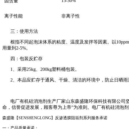
15-30%
固含量
离子性能
非离子性
三：使用方法
根指不同起泡沫体系的粘度、温度及发拌等因素。以
10ppm
用量到
2-5%
。
四：包装反贮存
1
、采用
25kg
、
200kg
塑料桶包装。
2
、本品应贮存于通风、干燥、清洁的环境中，防止日晒雨
电厂有机硅消泡剂生产厂家
山东森盛隆环保科技有限公司坚
命，信誉促进发展，顾客尊为上帝”为准则。
电厂有机硅消泡剂
森盛隆【SENSHENGLONG】反渗透膜阻垢剂系列服务承诺
一：产品质量承诺：