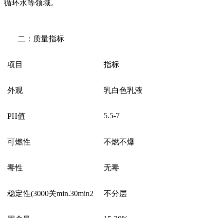
循环水等领域。
二：质量指标
项目
指标
外观
乳白色乳液
5.5-7
PH
值
可燃性
不燃不爆
毒性
无毒
稳定性
(3000
关
min.30min2
不分层