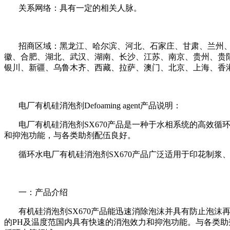
关系网络：具有一定的相关人脉。
招商区域：
黑龙江、哈尔滨、河北、石家庄、甘肃、兰州
徽、合肥、湖北、武汉、湖南、长沙、江苏、南京、贵州、贵
银川、新疆、乌鲁木齐、西藏、拉萨、澳门、北京、上海、香
电厂有机硅消泡剂
Defoaming agent
产品说明：
电厂
有机硅消泡剂
SX670
产品是一种于水相系统的高效循
和抑泡功能，与各类助剂配伍良好。
循环水
电厂
有机硅消泡剂
SX670
产品广泛适用于印花制浆
一：产品介绍
有机硅消泡剂
SX670
产品能迅速消除泡沫并具有防止泡沫
的
PH
及温度范国内具有快速的消泡效力和抑泡功能。与各类助