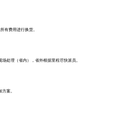
。
担所有费用进行换货。
行现场处理（省内），省外根据里程尽快派员。
加方案。