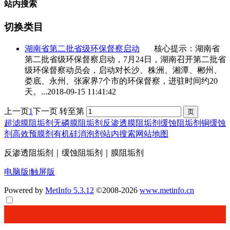
站内搜索
切换类目
湖南省第二批
省级环保督察
启动
核心提示：湖南省
第二批
省级环保督察
启动，7月24日，湖南召开第二批
省
级环保督察
动员会，启动对长沙、株洲、湘潭、郴州、
娄底、永州、张家界7个市的环保督察，进驻时间约20
天。...
2018-09-15 11:41:42
上一页
1
下一页
转至第
超滤膜阻垢剂
无磷膜阻垢剂
反渗透膜阻垢剂
缓蚀阻垢剂
铜缓蚀
剂
高效预膜剂
有机硅消泡剂
站内搜索
网站地图
反渗透阻垢剂｜缓蚀阻垢剂｜膜阻垢剂
电脑版
|
触屏版
Powered by
MetInfo 5.3.12
©2008-2026
www.metinfo.cn